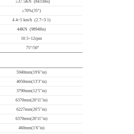
≥37.5KN (8433lbs)
≥70%(35°)
4.4~5 km/h (2.7~3.1)
44KN (9894lbs)
10.5~12rpm
75°/50°
5940mm(19'6''in)
4050mm(13'3''in)
3790mm(12'5''in)
6370mm(20'11''in)
6227mm(20'5''in)
6370mm(20'11''in)
460mm(1'6''in)