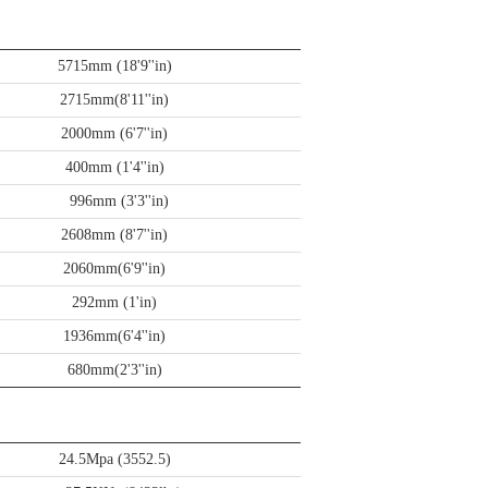
5715mm (18'9''in)
2715mm(8'11''in)
2000mm (6'7''in)
400mm (1'4''in)
996mm (3'3''in)
2608mm (8'7''in)
2060mm(6'9''in)
292mm (1'in)
1936mm(6'4''in)
680mm(2'3''in)
24.5Mpa (3552.5)