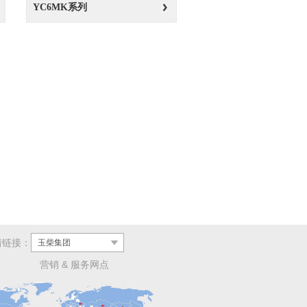
YC6MK系列
情链接：
玉柴集团
营销 & 服务网点