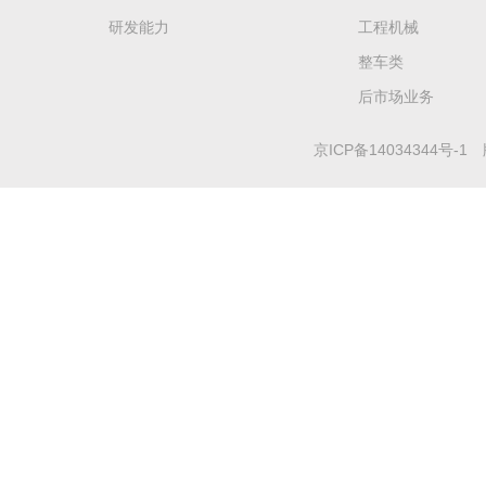
研发能力
工程机械
整车类
后市场业务
京ICP备14034344号-1
版