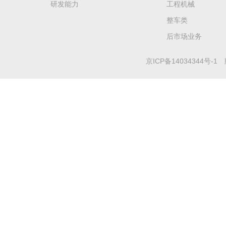
研发能力
工程机械
整车类
后市场业务
京ICP备14034344号-1
版