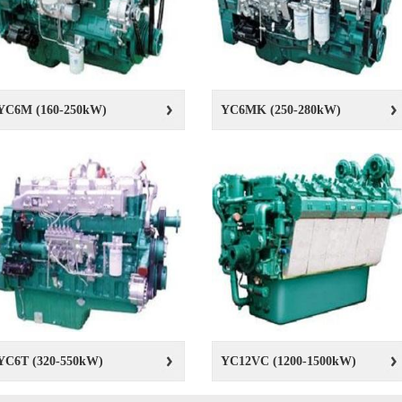
YC6M (160-250kW)
YC6MK (250-280kW)
YC6T (320-550kW)
YC12VC (1200-1500kW)