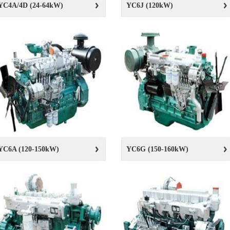
YC4A/4D (24-64kW)
YC6J (120kW)
YC6A (120-150kW)
YC6G (150-160kW)