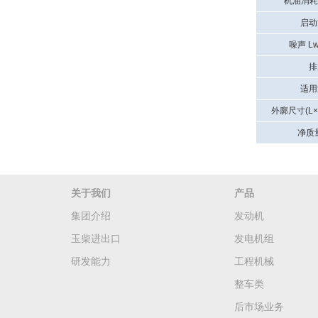
机油消耗g/
启动
噪声 Lw
排
适用
外廓尺寸(L×W
净质量
关于我们
产品
集团介绍
发动机
玉柴进出口
发电机组
研发能力
工程机械
整车类
后市场业务