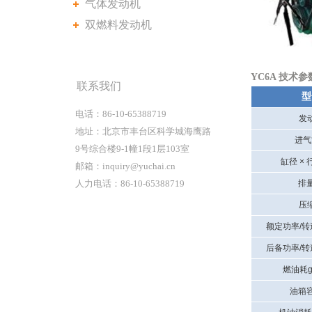
气体发动机
双燃料发动机
YC6A 技术参
联系我们
型
电话：86-10-65388719
发
地址：北京市丰台区科学城海鹰路
进气
9号综合楼9-1幢1段1层103室
缸径 × 
邮箱：inquiry@yuchai.cn
人力电话：86-10-65388719
排量
压
额定功率/转速(
后备功率/转速(
燃油耗g/
油箱容