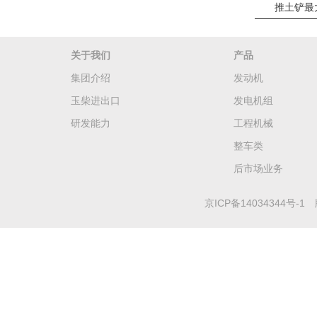
推土铲最
关于我们
产品
集团介绍
发动机
玉柴进出口
发电机组
研发能力
工程机械
整车类
后市场业务
京ICP备14034344号-1
版