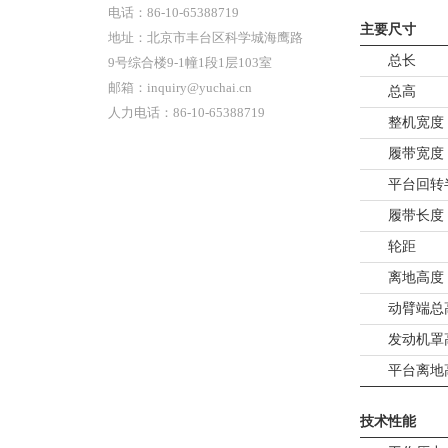
电话：86-10-65388719
主要尺寸
地址：北京市丰台区科学城海鹰路
总长
9号综合楼9-1幢1段1层103室
邮箱：inquiry@yuchai.cn
总高
人力电话：86-10-65388719
整机宽度
履带宽度
平台回转
履带长度
轮距
离地高度
动臂端总
发动机罩
平台离地
技术性能