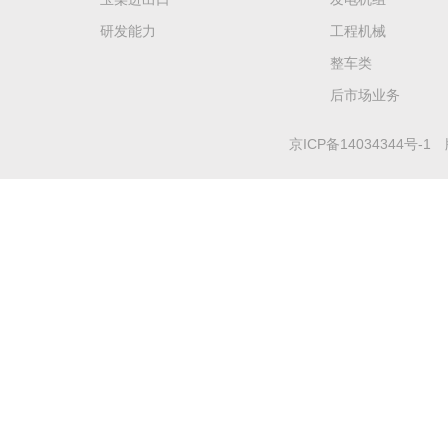
研发能力
工程机械
整车类
后市场业务
京ICP备14034344号-1
版