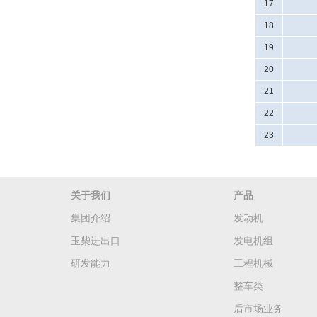
17
18
19
20
21
22
23
关于我们
产品
集团介绍
发动机
玉柴进出口
发电机组
研发能力
工程机械
整车类
后市场业务