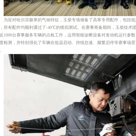
为应对哈尔滨极寒的气候特征，玉柴专项储备了高寒专用配件，包括低
，所有配件均顺利通过了-40℃的模拟测试。在赛事筹备期间，玉柴技术团队
近1000台赛事服务车辆的点检工作，运用智能诊断设备对发动机运行参数
度检测，并特别强化了车辆在低温启动、持续怠速、频繁启停等赛事场景
。