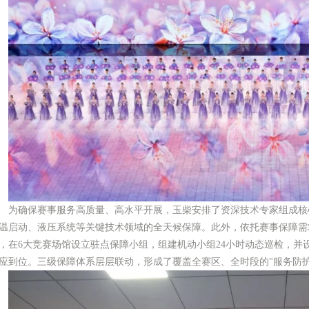
为确保赛事服务高质量、高水平开展，玉柴安排了资深技术专家组成核
温启动、液压系统等关键技术领域的全天候保障。此外，依托赛事保障需求，
，在6大竞赛场馆设立驻点保障小组，组建机动小组24小时动态巡检，并
应到位。三级保障体系层层联动，形成了覆盖全赛区、全时段的"服务防护