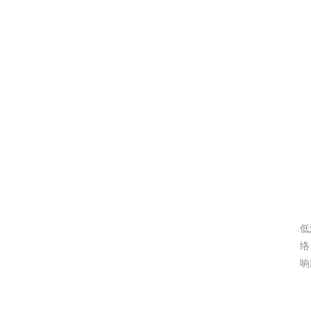
低
络
响