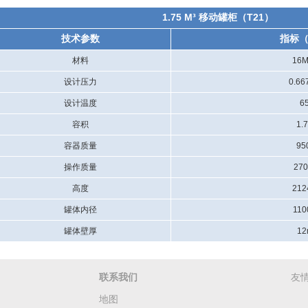
1.75 M³ 移动罐柜（T21）
技术参数
指标
材料
16
设计压力
0.66
设计温度
6
容积
1.
容器质量
95
操作质量
270
高度
21
罐体内径
11
罐体壁厚
1
联系我们
友
地图