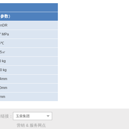
（参数）
MnDR
7 MPa
5℃
75㎥
0 kg
0 kg
24mm
00mm
2mm
情链接：
玉柴集团
营销 & 服务网点