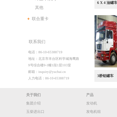
6 X 4 油罐
其他
联合重卡
联系我们
电话：86-10-65388719
地址：北京市丰台区科学城海鹰路
9号综合楼9-1幢1段1层103室
邮箱：inquiry@yuchai.cn
3桥铝罐车
人力电话：86-10-65388719
关于我们
产品
集团介绍
发动机
玉柴进出口
发电机组