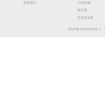
研发能力
工程机械
整车类
后市场业务
京ICP备14034344号-1
版