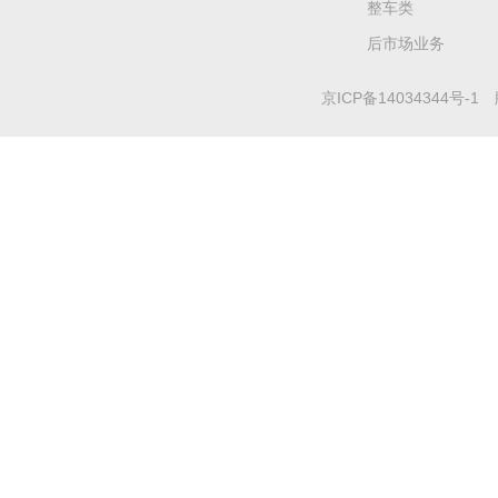
整车类
后市场业务
京ICP备14034344号-1
版