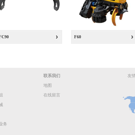
FC90
F60
联系我们
友
地图
组
在线留言
械
业务